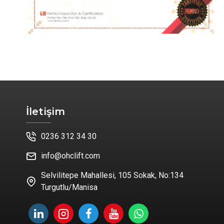
İletişim
0236 312 34 30
info@ohclift.com
Selvilitepe Mahallesi, 105 Sokak, No:134
Turgutlu/Manisa