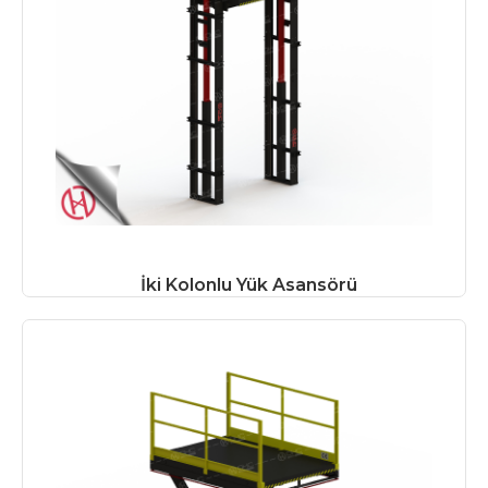
İki Kolonlu Yük Asansörü