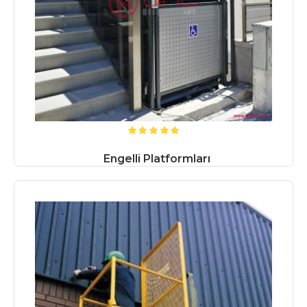
Engelli Platformları