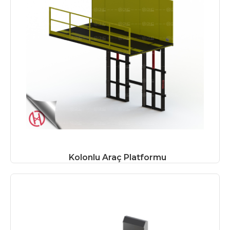
Kolonlu Araç Platformu